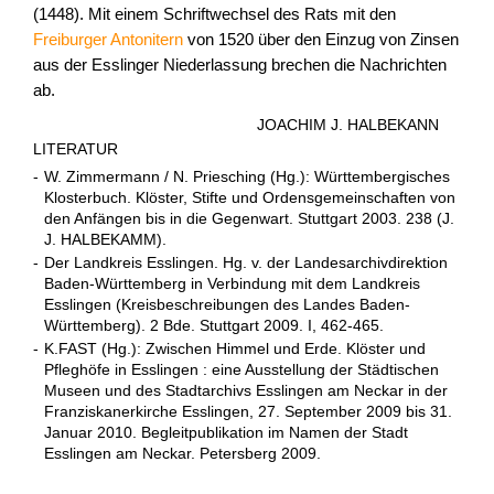
(1448). Mit einem Schriftwechsel des Rats mit den
Freiburger Antonitern
von 1520 über den Einzug von Zinsen
aus der Esslinger Niederlassung brechen die Nachrichten
ab.
JOACHIM J. HALBEKANN
LITERATUR
-
W. Zimmermann / N. Priesching (Hg.): Württembergisches
Klosterbuch. Klöster, Stifte und Ordensgemeinschaften von
den Anfängen bis in die Gegenwart. Stuttgart 2003. 238 (J.
J. HALBEKAMM).
-
Der Landkreis Esslingen. Hg. v. der Landesarchivdirektion
Baden-Württemberg in Verbindung mit dem Landkreis
Esslingen (Kreisbeschreibungen des Landes Baden-
Württemberg). 2 Bde. Stuttgart 2009. I, 462-465.
-
K.FAST (Hg.): Zwischen Himmel und Erde. Klöster und
Pfleghöfe in Esslingen : eine Ausstellung der Städtischen
Museen und des Stadtarchivs Esslingen am Neckar in der
Franziskanerkirche Esslingen, 27. September 2009 bis 31.
Januar 2010. Begleitpublikation im Namen der Stadt
Esslingen am Neckar. Petersberg 2009.