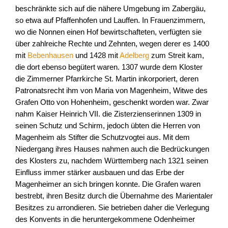
beschränkte sich auf die nähere Umgebung im Zabergäu,
so etwa auf Pfaffenhofen und Lauffen. In Frauenzimmern,
wo die Nonnen einen Hof bewirtschafteten, verfügten sie
über zahlreiche Rechte und Zehnten, wegen derer es 1400
mit
Bebenhausen
und 1428 mit
Adelberg
zum Streit kam,
die dort ebenso begütert waren. 1307 wurde dem Kloster
die Zimmerner Pfarrkirche St. Martin inkorporiert, deren
Patronatsrecht ihm von Maria von Magenheim, Witwe des
Grafen Otto von Hohenheim, geschenkt worden war. Zwar
nahm Kaiser Heinrich VII. die Zisterzienserinnen 1309 in
seinen Schutz und Schirm, jedoch übten die Herren von
Magenheim als Stifter die Schutzvogtei aus. Mit dem
Niedergang ihres Hauses nahmen auch die Bedrückungen
des Klosters zu, nachdem Württemberg nach 1321 seinen
Einfluss immer stärker ausbauen und das Erbe der
Magenheimer an sich bringen konnte. Die Grafen waren
bestrebt, ihren Besitz durch die Übernahme des Marientaler
Besitzes zu arrondieren. Sie betrieben daher die Verlegung
des Konvents in die heruntergekommene Odenheimer