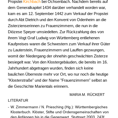
Propstei
Kirchbach
bei Ochsenbach. Nachdem bereits auf
dem Generalkapitel 1434 darüber verhandelt worden war,
kam es am 12. September 1442 zum Verkauf der Propstei
durch Abt Dietrich und den Konvent von Odenheim an die
Zisterzienserinnen zu Frauenzimmern, die nun in die
Diözese Speyer umsiedelten. Zur Rückzahlung des von
ihrem Vogt Graf Ludwig von Württemberg entliehenen
Kaufpreises waren die Schwestern zum Verkauf ihrer Güter
zu Lauterstein, Frauenzimmern und Lauffen gezwungen,
womit der Niedergang der ohnehin geschwächten Zisterze
besiegelt war. Von den Klostergebäuden, die bereits im 16.
Jahrhundert abgetragen wurden, finden sich keine
baulichen Überreste mehr vor Ort, wo nur noch die heutige
"Klosterstraße" und der Name "Frauenzimmern" selbst an
die Geschichte Marientals erinnern.
MARIA M. RÜCKERT
LITERATUR
-
W. Zimmermann / N. Priesching (Hg.): Württembergisches
Klosterbuch. Klöster, Stifte und Ordensgemeinschaften von
den Anfängen bis in die Gegenwart. Stuttgart 2003. 243f.