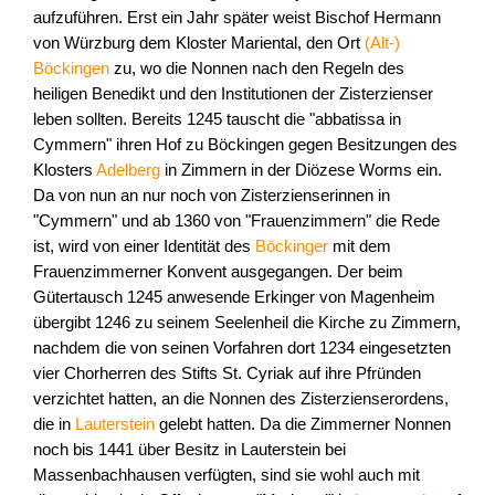
aufzuführen. Erst ein Jahr später weist Bischof Hermann
von Würzburg dem Kloster Mariental, den Ort
(Alt-)
Böckingen
zu, wo die Nonnen nach den Regeln des
heiligen Benedikt und den Institutionen der Zisterzienser
leben sollten. Bereits 1245 tauscht die "abbatissa in
Cymmern" ihren Hof zu Böckingen gegen Besitzungen des
Klosters
Adelberg
in Zimmern in der Diözese Worms ein.
Da von nun an nur noch von Zisterzienserinnen in
"Cymmern" und ab 1360 von "Frauenzimmern" die Rede
ist, wird von einer Identität des
Böckinger
mit dem
Frauenzimmerner Konvent ausgegangen. Der beim
Gütertausch 1245 anwesende Erkinger von Magenheim
übergibt 1246 zu seinem Seelenheil die Kirche zu Zimmern,
nachdem die von seinen Vorfahren dort 1234 eingesetzten
vier Chorherren des Stifts St. Cyriak auf ihre Pfründen
verzichtet hatten, an die Nonnen des Zisterzienserordens,
die in
Lauterstein
gelebt hatten. Da die Zimmerner Nonnen
noch bis 1441 über Besitz in Lauterstein bei
Massenbachhausen verfügten, sind sie wohl auch mit