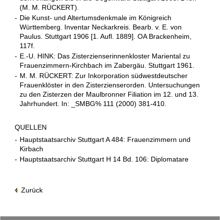
(M. M. RÜCKERT).
-
Die Kunst- und Altertumsdenkmale im Königreich
Württemberg. Inventar Neckarkreis. Bearb. v. E. von
Paulus. Stuttgart 1906 [1. Aufl. 1889]. OA Brackenheim,
117f.
-
E.-U. HINK: Das Zisterzienserinnenkloster Mariental zu
Frauenzimmern-Kirchbach im Zabergäu. Stuttgart 1961.
-
M. M. RÜCKERT: Zur Inkorporation südwestdeutscher
Frauenklöster in den Zisterzienserorden. Untersuchungen
zu den Zisterzen der Maulbronner Filiation im 12. und 13.
Jahrhundert. In: _SMBG% 111 (2000) 381-410.
QUELLEN
-
Hauptstaatsarchiv Stuttgart A 484: Frauenzimmern und
Kirbach
-
Hauptstaatsarchiv Stuttgart H 14 Bd. 106: Diplomatare
Zurück