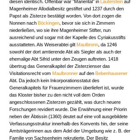
diesen identisch. Offenbar war "Mariental" in
Lauterstein
auf
Magenheimer Allodialbesitz gestiftet und 1237 durch den
Papst als Zisterze bestätigt worden. Von dort zogen die
Nonnen nach
Böckingen
, bevor sie sich in Zimmern
niederließen, wo sie ihre Magenheimer Stifter, nun
ausreichend und sogar mit der Kapelle des Cyriakusstifts
ausstatteten. Als Weiserabtei gilt
Maulbronn
, da 1246
sowohl der dort amtierende Abt als Siegler als auch der
ehemalige Abt Sifrid unter den Zeugen auftreten. 1418
übertrug das Generalkapitel der Zisterzienser das
Visitationsrecht vom
Maulbronner
auf den
Bebenhausener
Abt. Da jedoch kein Inkorporationsstatut des
Generalkapitels für Frauenzimmern überliefert ist, wurde
das Kloster bisher zu den nicht voll dem Orden
angeschlossenen Zisterzen gezählt, was durch neuere
Forschungen revidiert wurde. Die Erwähnung einer Priorin
neben der Äbtissin (1360) deutet auf eine voll ausgebildete
Verfassungsstruktur innerhalb des Konvents hin, der seine
Amtsträgerinnen aus dem Adel der Umgebung wie z. B. der
Familie von Sachsenheim rekrutierte. Der Besitz