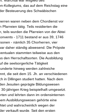
t. Marchtal war Mitglied des
n-Kollegiums, das auf dem Reichstag eine
 der Besteuerung des Schwäbischen
herren waren neben dem Chordienst vor
 Pfarreien tätig. Teils residierten die
n, teils wurden die Pfarreien von der Abtei
Konvents - 1711 bestand er aus 39, 1746
sonen - nämlich 35 Chorherren, vier
 war daher ständig abwesend. Die Pröpste
ventualen stammten teilweise aus den
s den Herrschaftsorten. Die Ausbildung
 die seelsorgerliche Tätigkeit
hunderte hinweg werden zahlreiche
nt, die seit dem 15. Jh. an verschiedenen
ch in Dillingen studiert hatten. Nach dem
den Jesuiten geprägte Bildungswesen
-jährigen Krieg beispielhaft umgesetzt.
rten und lehrten dann im ordensinternen
esem Ausbildungswesen gehörte eine
chtet und wahrscheinlich wegen der
er verkauft wurde. Seit den ersten