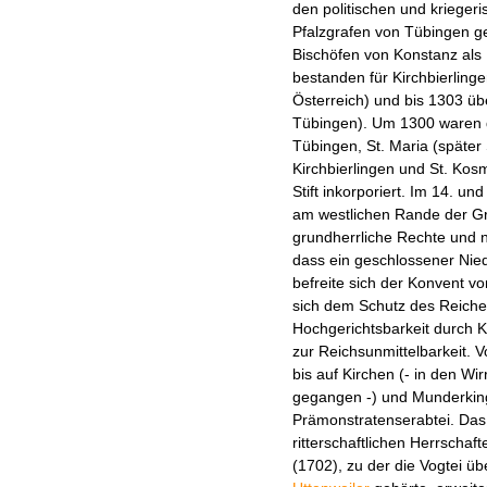
den politischen und krieger
Pfalzgrafen von Tübingen gel
Bischöfen von Konstanz als Ei
bestanden für Kirchbierling
Österreich) und bis 1303 ü
Tübingen). Um 1300 waren d
Tübingen, St. Maria (später 
Kirchbierlingen und St. Ko
Stift inkorporiert. Im 14. u
am westlichen Rande der Gr
grundherrliche Rechte und n
dass ein geschlossener Nie
befreite sich der Konvent v
sich dem Schutz des Reiches
Hochgerichtsbarkeit durch Ka
zur Reichsunmittelbarkeit. V
bis auf Kirchen (- in den Wi
gegangen -) und Munderking
Prämonstratenserabtei. Das
ritterschaftlichen Herrscha
(1702), zu der die Vogtei ü