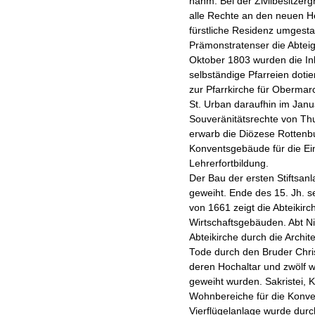
nahm. Bei der Zivilbesitzer
alle Rechte an den neuen Her
fürstliche Residenz umgestal
Prämonstratenser die Abte
Oktober 1803 wurden die I
selbständige Pfarreien dotie
zur Pfarrkirche für Obermar
St. Urban daraufhin im Janu
Souveränitätsrechte von Th
erwarb die Diözese Rottenbu
Konventsgebäude für die Ein
Lehrerfortbildung.
Der Bau der ersten Stiftsanl
geweiht. Ende des 15. Jh. s
von 1661 zeigt die Abteikir
Wirtschaftsgebäuden. Abt N
Abteikirche durch die Arch
Tode durch den Bruder Chri
deren Hochaltar und zwölf 
geweiht wurden. Sakristei, Ka
Wohnbereiche für die Konven
Vierflügelanlage wurde du