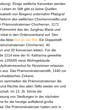
teburg). Einige weltliche Kanoniker werden
 Leben im Stift gibt es keine Quellen.
lisabeth von Bregenz unternahm Pfalzgraf
Reform des weltlichen Chorherrenstifts und
n Prämonstratenser-Chorherren. 1171
 Prémontré das der Jungfrau Maria und
rchtal in den Ordensverband auf. Den
die Abtei
Rot an der Rot
. Ein Doppelstift
rämonstratenser-Chorherren, 40
n und 20 Konversen lebten. Für die
e 1214 eine der hl. Katharina geweihte
er um 1255/65 neue Wohngebäude
 Aufnahmeverbot für Novizinnen erlassen
 aus. Das Prämonstratenserstift, 1440 zur
schwäbischen Zirkarie.
ten sammelten die Prämonstratenser die
nd Rechte des alten Stifts wieder ein und
chaft. Im 13. Jh. führte die
assung von Siedlungen in der nächsten
e für die heutige auffallend große
. Die Prämonstratenser hatten sich in