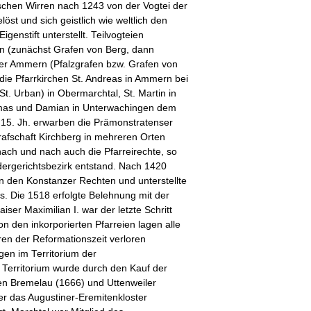
ischen Wirren nach 1243 von der Vogtei der
öst und sich geistlich wie weltlich den
genstift unterstellt. Teilvogteien
en (zunächst Grafen von Berg, dann
ber Ammern (Pfalzgrafen bzw. Grafen von
ie Pfarrkirchen St. Andreas in Ammern bei
St. Urban) in Obermarchtal, St. Martin in
smas und Damian in Unterwachingen dem
nd 15. Jh. erwarben die Prämonstratenser
afschaft Kirchberg in mehreren Orten
ach und nach auch die Pfarreirechte, so
dergerichtsbezirk entstand. Nach 1420
on den Konstanzer Rechten und unterstellte
. Die 1518 erfolgte Belehnung mit der
iser Maximilian I. war der letzte Schritt
on den inkorporierten Pfarreien lagen alle
rren der Reformationszeit verloren
en im Territorium der
 Territorium wurde durch den Kauf der
ften Bremelau (1666) und Uttenweiler
ber das Augustiner-Eremitenkloster