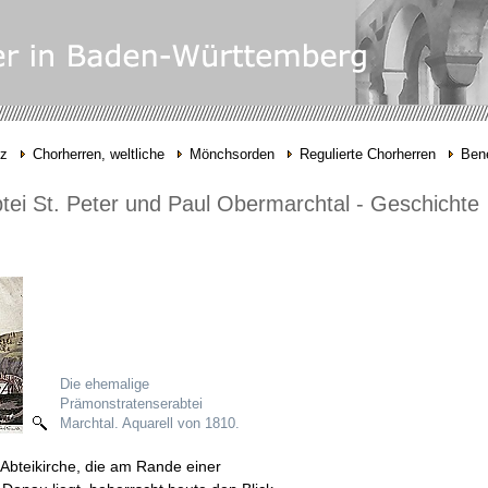
nz
Chorherren, weltliche
Mönchsorden
Regulierte Chorherren
Bene
ei St. Peter und Paul Obermarchtal - Geschichte
Die ehemalige
Prämonstratenserabtei
Marchtal. Aquarell von 1810.
 Abteikirche, die am Rande einer