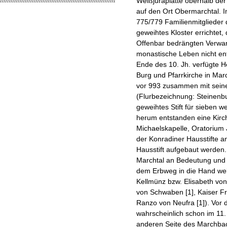
Weißjuraplatte oberhalb der
auf den Ort Obermarchtal. 
775/779 Familienmitglieder d
geweihtes Kloster errichtet,
Offenbar bedrängten Verwand
monastische Leben nicht ent
Ende des 10. Jh. verfügte 
Burg und Pfarrkirche in Marc
vor 993 zusammen mit seine
(Flurbezeichnung: Steinenbu
geweihtes Stift für sieben we
herum entstanden eine Kirch
Michaelskapelle, Oratorium
der Konradiner Hausstifte an
Hausstift aufgebaut werden.
Marchtal an Bedeutung und d
dem Erbweg in die Hand welt
Kellmünz bzw. Elisabeth vo
von Schwaben [1], Kaiser Fri
Ranzo von Neufra [1]). Vor 
wahrscheinlich schon im 11. 
anderen Seite des Marchbac