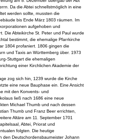
greifung am 8. Dezember übergab der Abt
rn. Da die Abtei schnellstmöglich in eine
tet werden sollte, mussten die
igebäude bis Ende März 1803 räumen. Im
nkorporationen aufgehoben und
rt. Die Abteikirche St. Peter und Paul wurde
chtal bestimmt, die ehemalige Pfarrkirche
ar 1804 profaniert. 1806 gingen die
urn und Taxis an Württemberg über. 1973
rg-Stuttgart die ehemaligen
richtung einer Kirchlichen Akademie der
age zog sich hin, 1239 wurde die Kirche
etzte eine neue Bauphase ein. Eine Ansicht
che mit den Konvents- und
ikolaus ließ nach 1686 eine neue
itekten Michael Thumb und nach dessen
stian Thumb und Franz Beer errichten,
weitere Altäre am 11. September 1701
pitelsaal, Abtei, Priorat und
tualen folgten. Die heutige
rch den Deutschordensbaumeister Johann