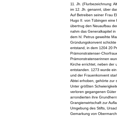
11. Jh. (Flurbezeichnung: Al
im 12. Jh. genannt, über das
Auf Betreiben seiner Frau E
Hugo II. von Tübingen eine 
übertrug den Neuaufbau de
nahm das Generalkapitel in
dem hl. Petrus geweihte Ma
Gründungskonvent schickte 
entstand, in dem 1204 20 P
Prämonstratenser-Chorfraue
Prämonstratenserinnen wurd
Kirche errichtet, neben d
entstanden. 1273 wurde ein
und der Frauenkonvent starb
Abtei erhoben, gehörte zur 
Unter größten Schwierigkei
verloren gegangenen Güter u
arrondierten ihre Grundherrs
Grangienwirtschaft zur Aufl
Umgebung des Stifts, Ursach
Gemarkung von Obermarchtal