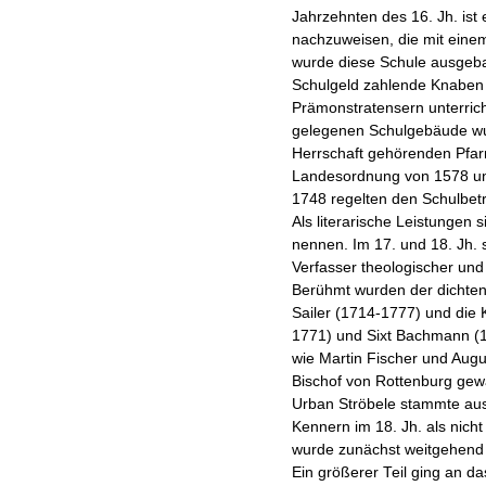
Jahrzehnten des 16. Jh. ist 
nachzuweisen, die mit eine
wurde diese Schule ausgeba
Schulgeld zahlende Knaben
Prämonstratensern unterrich
gelegenen Schulgebäude wu
Herrschaft gehörenden Pfar
Landesordnung von 1578 un
1748 regelten den Schulbetr
Als literarische Leistungen 
nennen. Im 17. und 18. Jh. 
Verfasser theologischer un
Berühmt wurden der dichten
Sailer (1714-1777) und die 
1771) und Sixt Bachmann (
wie Martin Fischer und Augu
Bischof von Rottenburg gewäh
Urban Ströbele stammte aus 
Kennern im 18. Jh. als nich
wurde zunächst weitgehend
Ein größerer Teil ging an da