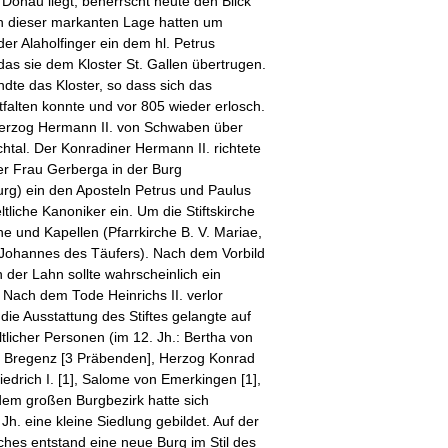
 Donau liegt, beherrscht heute den Blick
In dieser markanten Lage hatten um
er Alaholfinger ein dem hl. Petrus
 das sie dem Kloster St. Gallen übertrugen.
te das Kloster, so dass sich das
falten konnte und vor 805 wieder erlosch.
Herzog Hermann II. von Schwaben über
htal. Der Konradiner Hermann II. richtete
r Frau Gerberga in der Burg
rg) ein den Aposteln Petrus und Paulus
ltliche Kanoniker ein. Um die Stiftskirche
e und Kapellen (Pfarrkirche B. V. Mariae,
 Johannes des Täufers). Nach dem Vorbild
 der Lahn sollte wahrscheinlich ein
 Nach dem Tode Heinrichs II. verlor
ie Ausstattung des Stiftes gelangte auf
licher Personen (im 12. Jh.: Bertha von
n Bregenz [3 Präbenden], Herzog Konrad
edrich I. [1], Salome von Emerkingen [1],
dem großen Burgbezirk hatte sich
Jh. eine kleine Siedlung gebildet. Auf der
hes entstand eine neue Burg im Stil des