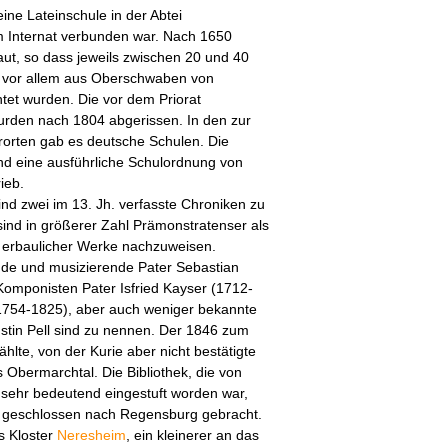
eine Lateinschule in der Abtei
m Internat verbunden war. Nach 1650
ut, so dass jeweils zwischen 20 und 40
 vor allem aus Oberschwaben von
tet wurden. Die vor dem Priorat
rden nach 1804 abgerissen. In den zur
rorten gab es deutsche Schulen. Die
d eine ausführliche Schulordnung von
ieb.
sind zwei im 13. Jh. verfasste Chroniken zu
sind in größerer Zahl Prämonstratenser als
d erbaulicher Werke nachzuweisen.
de und musizierende Pater Sebastian
Komponisten Pater Isfried Kayser (1712-
1754-1825), aber auch weniger bekannte
stin Pell sind zu nennen. Der 1846 zum
lte, von der Kurie aber nicht bestätigte
Obermarchtal. Die Bibliothek, die von
t sehr bedeutend eingestuft worden war,
 geschlossen nach Regensburg gebracht.
s Kloster
Neresheim
, ein kleinerer an das