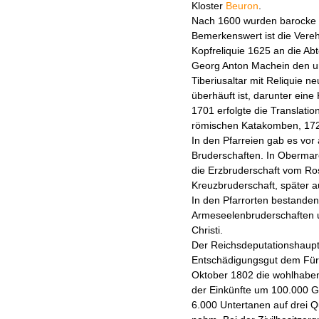
Kloster
Beuron
.
Nach 1600 wurden barocke
Bemerkenswert ist die Vereh
Kopfreliquie 1625 an die Abt
Georg Anton Machein den u
Tiberiusaltar mit Reliquie n
überhäuft ist, darunter ein
1701 erfolgte die Translatio
römischen Katakomben, 1723 
In den Pfarreien gab es vor
Bruderschaften. In Obermarc
die Erzbruderschaft vom Ro
Kreuzbruderschaft, später a
In den Pfarrorten bestanden
Armeseelenbruderschaften 
Christi.
Der Reichsdeputationshaupts
Entschädigungsgut dem Fürs
Oktober 1802 die wohlhabend
der Einkünfte um 100.000 
6.000 Untertanen auf drei Q