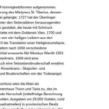
 Frömmigkeitsformen aufgenommen.
rung des Märtyrers St. Tiberius, dessen
ei gelangte. 1727 hat der Überlinger
nter den Seitenaltären herausragenden
eu gestaltet, die heute mit Schmuck
e Kette mit dem Goldenes Vlies. 1700 und
n von vier heiligen Leibern aus den
die Translation einer Heiligkreuzreliquie.
 allem nach 1650 verschiedene
htal erneuerte Abt Nikolaus Wierith 1661
senkranz. 1668 wird eine
uch eine Sebastiansbruderschaft erwähnt.
 Rosenkranz-, Skapulier- und
und Bruderschaften von der Todesangst
chluss wies die Abtei als
tenhaus Thurn und Taxis zu, das im
e Herrschaft (mittelfristige Berechnung
Gulden, Ausgaben um 29.000 Gulden, rund
uadratmeilen) in provisorischen Besitz