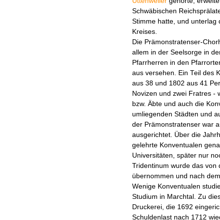
Uttenweiler
gehörte, erweiter
Schwäbischen Reichsprälate
Stimme hatte, und unterlag
Kreises.
Die Prämonstratenser-Chor
allem in der Seelsorge in den
Pfarrherren in den Pfarrorte
aus versehen. Ein Teil des 
aus 38 und 1802 aus 41 Per
Novizen und zwei Fratres -
bzw. Äbte und auch die Kon
umliegenden Städten und au
der Prämonstratenser war auf
ausgerichtet. Über die Jahr
gelehrte Konventualen genan
Universitäten, später nur no
Tridentinum wurde das von 
übernommen und nach dem 30
Wenige Konventualen studie
Studium in Marchtal. Zu di
Druckerei, die 1692 eingeri
Schuldenlast nach 1712 wied