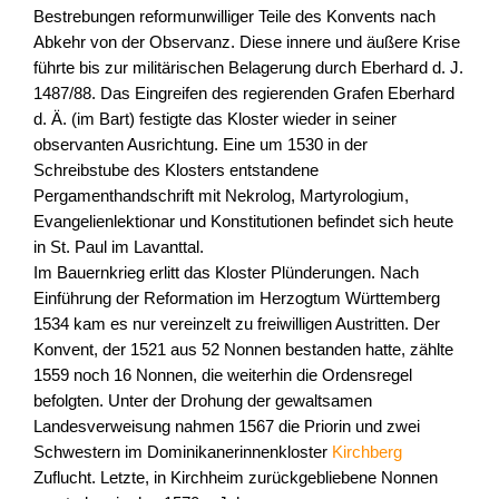
Bestrebungen reformunwilliger Teile des Konvents nach
Abkehr von der Observanz. Diese innere und äußere Krise
führte bis zur militärischen Belagerung durch Eberhard d. J.
1487/88. Das Eingreifen des regierenden Grafen Eberhard
d. Ä. (im Bart) festigte das Kloster wieder in seiner
observanten Ausrichtung. Eine um 1530 in der
Schreibstube des Klosters entstandene
Pergamenthandschrift mit Nekrolog, Martyrologium,
Evangelienlektionar und Konstitutionen befindet sich heute
in St. Paul im Lavanttal.
Im Bauernkrieg erlitt das Kloster Plünderungen. Nach
Einführung der Reformation im Herzogtum Württemberg
1534 kam es nur vereinzelt zu freiwilligen Austritten. Der
Konvent, der 1521 aus 52 Nonnen bestanden hatte, zählte
1559 noch 16 Nonnen, die weiterhin die Ordensregel
befolgten. Unter der Drohung der gewaltsamen
Landesverweisung nahmen 1567 die Priorin und zwei
Schwestern im Dominikanerinnenkloster
Kirchberg
Zuflucht. Letzte, in Kirchheim zurückgebliebene Nonnen