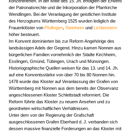
konzentrierten. In der Mitte des 15. Jh. erfolgten der Erwerb
der Patronatsrechte und die Inkorporation der Pfarrkirche
Wendlingen. Bei der Veranlagung der geistlichen Institute
des Herzogtums Württemberg 1525 wurden lediglich die
Frauenklöster von
Pfullingen
,
Steinheim
und
Lichtenstern
höher besteuert.
Im Konvent dominierten bis zur Reform Angehörige des
landsässigen Adels der Gegend. Hinzu kamen Nonnen aus
bürgerlichen Familien vornehmlich der Städte Kirchheim,
Esslingen, Gmünd, Tübingen, Urach und Münsingen.
Historiographische Quellen weisen für das 13. und 14. Jh.
auf eine Konventsstärke von über 70 bis 80 Nonnen hin.
1478 wurde das Kloster auf Veranlassung der Grafen von
Württemberg mit Nonnen aus dem bereits der Observanz
angeschlossenen Kloster Schlettstadt reformiert. Die
Reform führte das Kloster zu neuem Ansehen und zu
geordneten wirtschaftlichen Verhältnissen.
Unter dem von der Regierung der Grafschaft
ausgeschlossenen Grafen Eberhard d. J. verbanden sich
dessen massive finanzielle Forderungen an das Kloster mit