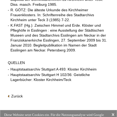
Diss. masch. Freiburg 1985.
-
R. GÖTZ: Die älteste Urkunde des Kirchheimer
Frauenklosters. In: Schriftenreihe des Stadtarchivs
Kirchheim unter Teck 3 (1985) 7-22.
-
K.FAST (Hg.): Zwischen Himmel und Erde. Klöster und
Pfleghöfe in Esslingen : eine Ausstellung der Städtischen
Museen und des Stadtarchivs Esslingen am Neckar in der
Franziskanerkirche Esslingen, 27. September 2009 bis 31.
Januar 2010. Begleitpublikation im Namen der Stadt
Esslingen am Neckar. Petersberg 2009.
QUELLEN
-
Hauptstaatsarchiv Stuttgart A 493: Kloster Kirchheim
-
Hauptstaatsarchiv Stuttgart H 102/36: Geistliche
Lagerbücher: Kloster Kirchheim/Teck
Zurück
Diese Website setzt Cookies ein. Für die Nutzungsanalyse wird Google