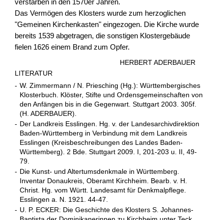
verstarben in den 1570er Jahren.
Das Vermögen des Klosters wurde zum herzoglichen
"Gemeinen Kirchenkasten" eingezogen. Die Kirche wurde
bereits 1539 abgetragen, die sonstigen Klostergebäude
fielen 1626 einem Brand zum Opfer.
HERBERT ADERBAUER
LITERATUR
-
W. Zimmermann / N. Priesching (Hg.): Württembergisches
Klosterbuch. Klöster, Stifte und Ordensgemeinschaften von
den Anfängen bis in die Gegenwart. Stuttgart 2003. 305f.
(H. ADERBAUER).
-
Der Landkreis Esslingen. Hg. v. der Landesarchivdirektion
Baden-Württemberg in Verbindung mit dem Landkreis
Esslingen (Kreisbeschreibungen des Landes Baden-
Württemberg). 2 Bde. Stuttgart 2009. I, 201-203 u. II, 49-
79.
-
Die Kunst- und Altertumsdenkmale in Württemberg.
Inventar Donaukreis, Oberamt Kirchheim. Bearb. v. H.
Christ. Hg. vom Württ. Landesamt für Denkmalpflege.
Esslingen a. N. 1921. 44-47.
-
U. P. ECKER: Die Geschichte des Klosters S. Johannes-
Baptista der Dominikanerinnen zu Kirchheim unter Teck.