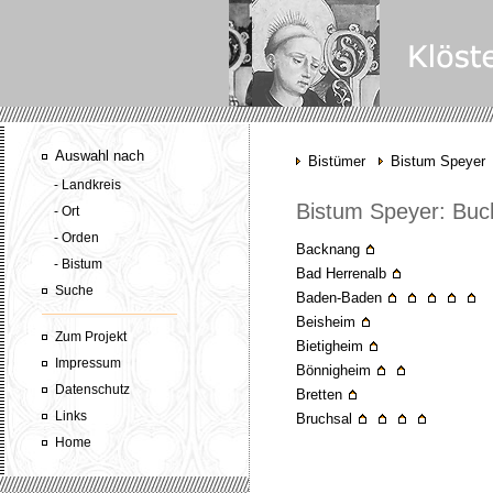
Auswahl nach
Bistümer
Bistum Speyer
- Landkreis
Bistum Speyer: Buc
- Ort
- Orden
Backnang
- Bistum
Bad Herrenalb
Suche
Baden-Baden
Beisheim
Zum Projekt
Bietigheim
Impressum
Bönnigheim
Datenschutz
Bretten
Links
Bruchsal
Home